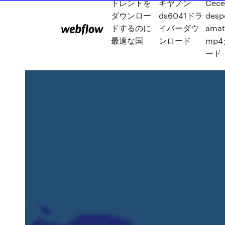
トレントを
キヤノン
Cec
ダウンロー
ds6041ドラ
desp
ドするのに
イバーダウ
amat
最適な国
ンロード
mp
ード