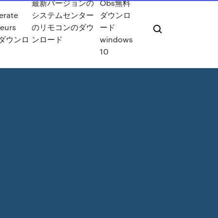
e
最新バージョンの
Obs無料
erate
システムセンター
ダウンロ
eurs
のリモコンのダウ
ード
4ダウンロ
ンロード
windows
10