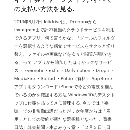
の支払い方法を見る.
2013年8月2日 Jolidriveは、Dropboxから
Instagramまで計27種類のクラウドサービスを利用
できるアプリ。何て言うかな。「メールのフォルダ
ーを選択するような感覚でサービスをサクッと切り
替え、ファイルや画像などを次々と閲覧/視聴でき
る」って アプリから追加したほうがラクなサービ
ス ・Evernote ・exfm ・Dailymotion ・Droplr ・
MediaFire ・Scribd ・Put.io（有料） AppStore
アプリをダウンロード iPhoneで今どの電波を掴ん
でいるのかを確認する方法 Windows 10のデスクト
ップに付箋を貼ってメモ管理する. 今までは「委
嘱」での非常勤出講だったが，次年度からは「雇
用」としての契約が新たな選択肢となった． 蒐書
日誌］読売新聞＞本よみうり堂＞「２月３日（日