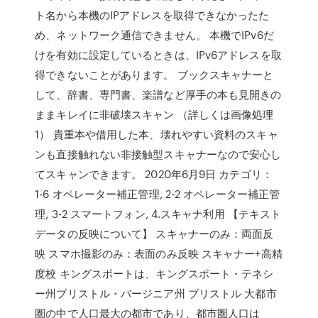
ト名から本機のIPアドレスを取得できなかったた
め、ネットワーク通信できません。 本機でIPv6だ
けを有効に設定しているときは、IPv6アドレスを取
得できないことがあります。 ブックスキャナーと
して、辞書、専門書、楽譜など厚手の本も見開きの
ままキレイに非破壊スキャン （詳しくは画像処理
1） 貴重本や借用した本、壊れやすい資料のスキャ
ンも直接触れない非接触型スキャナーなので安心し
てスキャンできます。 2020年6月9日 カテゴリ：
1-6 オペレーター補正管理, 2-2 オペレーター補正管
理, 3-2 スマートフォン, 4.スキャナ利用 【テキスト
データの反映について】 スキャナーのみ：両面反
映 スマホ撮影のみ：表面のみ反映 スキャナー+高精
度校 キングスポートは、キングスポート・テネシ
ー州ブリストル・バージニア州 ブリストル 大都市
圏の中で人口最大の都市であり、都市圏人口は