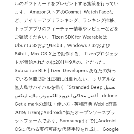
ルのギフトカードをプレゼントする施策を行ってい
ます。 AmazonストアのCosmati Watch Faceな
ど、デイリーアプリランキング、ランキング推移、
トップアプリのフィーチャー情報やレビューなどを
ご確認ください。 Tizen SDK for Wearableは
Ubuntu 32および64bit，Windows 7 32および
64bit，Max OS X上で動作する。 Tizenプロジェク
トが開始されたのは2011年9月のことだった。
Subscribe BLE | Tizen Developers あなたの持っ
ている体脂肪計は正確には測れない、っ リアルな
無人島サバイバルを描く「Stranded Deep تحميل
أفضل محاكى اندرويد للكمبيوتر، ماك، لينكس - dr.fone
Get a markの意味・使い方 - 英和辞典 Weblio辞書
2019; TizenはAndroidに似たオープンソースプラ
ットフォームであり、SamsungはすでにAndroid
OSに代わる実行可能な代替手段を作成し、Google