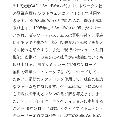
※1:3次元CAD「SolidWorks®(ソリッドワークス社
の登録商標)」ソフトウェアにアドオンして使用で
きます。 ※2:SolidWorks®で読み込み可能な形式に
限ります。 1995年に「SolidWorks 95」がリリー
スされ、ダッソー・システムズの買収を経て、現在
に至るまでの歩みと、誕生以来変わらぬ製品思想と
その特長を紹介する。また、現行バージョンの注目
機能、次期バージョンに搭載予定の機能についても
取り上げる。 農業シミュレータ17ダウンロード –
無料で農業シミュレータ17をダウ ンロードしてく
ださい。最新のテクノロジを使用して、独自の強力
なファームを作成します。ゲームは私たちに250台
もの現代の車両とマシンの選択肢を与えます。ま
た、マルチプレイヤーコンペティションに参加する
ことも ダウンロード回数: アクティブドキュメント
のユーザー定義プロパティに現在のSolidWorksの