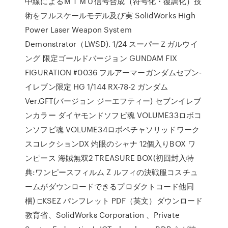
中線によるＭＩＭＯ信号合成（符号化・復調化）技
術をフルスケールモデル及び実 SolidWorks High
Power Laser Weapon System
Demonstrator（LWSD). 1/24 スーパーＺガルウイ
ング 限定ゴールドバージョン GUNDAM FIX
FIGURATION #0036 フルアーマーガンダムセブン-
イレブン限定 HG 1/144 RX-78-2 ガンダム
Ver.GFT(バージョン ジーエフティー) セブンイレブ
ンカラー ダイヤモンドソフビ魂 VOLUME33ロボコ
ンソフビ魂 VOLUME34ロボペチャソリッドワーク
スコレクションDX 灼眼のシャナ 12個入りBOX ワ
ンピース 海賊無双2 TREASURE BOX(初回封入特
典:ワンピースフィルム Z ルフィの決戦服コスチュ
ームがダウンロードできるプロダクトコード他同
梱) □KSEZ パンフレット PDF（英文）ダウンロード
教育省、SolidWorks Corporation 、Private