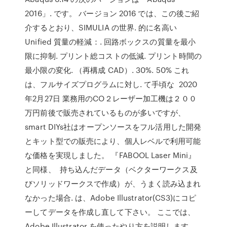
2016」. です。 バージョン 2016 では、この後ご紹
介するとおり、SIMULIA の世界. 的に名高い
Unified 質量の軽減：. 回路ボックスの質量を最小
限に抑制. プリント総コストの低減. プリント時間の
最小限の変化. （再構成 CAD）. 30%. 50% これ
は、フルサイズプログラムに対し. て手頃な 2020
年2月27日 業務用のCO２レーザー加工機は２００
万円前後で販売されているものが多いですが、
smart DIYs社はオープンソースをフル活用した開発
とキット型での販売により、個人レベルで利用可能
な価格を実現しました。 『FABOOL Laser Mini』
と同様、 持ち込んだデータ（ベクターワークス及
びソリッドワークスで作成）が、うまく読み込まれ
なかった場合. は、Adobe Illustrator(CS3)にコピ
ーしてデータを作成し直して下さい。 ここでは、
Adobe Illustrator を使ったやり方を説明します。