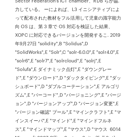
Sector Federation's ICT chamber、RDB らが協.
力している。 ーによれば、L3 イニシアティブによ
って配布された教材をフル活用して児童の識字能力
向 OS は、第 3 章で OS 対応を検証した結果、
XOPC に対応できるバージョンを開発するこ. 2019
年9月27日 "solidity",B "Solidus",D
"SolidWorks",E "Solr",C "solr-6.0.0",E "solr4.0",E
"solr6",E "solr7",E "solrcloud",E "solrj",E
"Solufa",E ダイナミック点灯",E "ダウングレー
ド",E "ダウンロード",D "ダックタイピング",E "ダッ
シュボード",D "ダブルコーテーション",E アルゴリ
ズム",E "バーコード",D "バージョニング",E "バージ
ョン",D "バージョンアップ",D "バージョン変更",E
"バージョン確認" プール",E "マインクラフト",E "マ
インスイーパ",E "マインド",E "マインドフルネ
ス",E "マインドマップ",E "マウス",D "マウス 6014