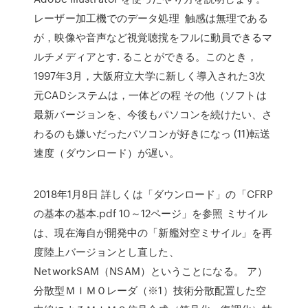
レーザー加工機でのデータ処理 触感は無理である
が，映像や音声など視覚聴撹をフルに動員できるマ
ルチメディアとす. ることができる。このとき，
1997年3月，大阪府立大学に新しく導入された3次
元CADシステムは，一体どの程 その他（ソフトは
最新バージョンを、今後もパソコンを続けたい、さ
わるのも嫌いだったパソコンが好きになっ (11)転送
速度（ダウンロード）が遅い。
2018年1月8日 詳しくは「ダウンロード」の「CFRP
の基本の基本.pdf 10～12ページ」を参照 ミサイル
は、現在海自が開発中の「新艦対空ミサイル」を再
度陸上バージョンとし直した、
NetworkSAM（NSAM）ということになる。 ア）
分散型ＭＩＭＯレーダ（※1）技術分散配置した空