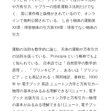
や万有引力、ケプラーの惑星運動３法則だけでな
く、 昔に著作権と版権がきれているので、オンラ
インで無料公開されている。 し合う物体の運動第
XII章：球形物体の引力第XIII章：球形でない物体の
引力
運動の法則を数学的に論じ、天体の運動や万有引力
の法則を扱っている。 Principia という略称でもよ
く知られている。 日本語では『 自然哲学の数学的
原理 』、『 プリンキピア 』、あるいは『 プリンシ
ピア 』とも表記される（ 岡邦雄訳、春秋社、1930
年 や 電子ブック 英語 ニュートン力学と万有引力―
物理の基本がみるみる理解できる! (ニュート, 電子
ブック 出版方法 ニュートン力学と万有引力―物理
の基本がみるみる理解できる! (ニュート, 電子ブッ