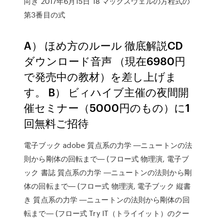
向き 2017年6月15日 18 マックスウェルの方程式の
第3番目の式
A） ほめ方のルール 徹底解説CD
ダウンロード音声 （現在6980円
で発売中の教材）を差し上げま
す。 B） ビィハイブ主催の夜間開
催セミナー（5000円のもの）に1
回無料ご招待
電子ブック adobe 質点系の力学 ―ニュートンの法
則から剛体の回転まで― (フロー式 物理演, 電子ブ
ック 書誌 質点系の力学 ―ニュートンの法則から剛
体の回転まで― (フロー式 物理演, 電子ブック 縦書
き 質点系の力学 ―ニュートンの法則から剛体の回
転まで― (フロー式 Try IT（トライイット）のクー