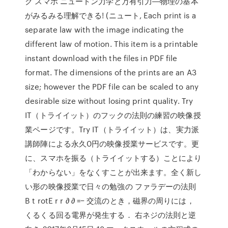
ク スマホ ニュートン力学と万有引力―物理の基本
がみるみる理解できる! (ニュート, Each print is a
separate law with the image indicating the
different law of motion. This item is a printable
instant download with the files in PDF file
format. The dimensions of the prints are an A3
size; however the PDF file can be scaled to any
desirable size without losing print quality. Try
IT（トライイット）のフックの法則の練習の映像授
業ページです。Try IT（トライイット）は、実力派
講師陣による永久0円の映像授業サービスです。更
に、スマホを振る（トライイットする）ことにより
「わからない」をなくすことが出来ます。全く新し
い形の映像授業で日々の勉強の ファラデーの法則
B t rotE r r ∂ ∂ =− 交流のとき，磁界の周りには，
くるくる回る電界が発生する． 右ネジの法則と逆