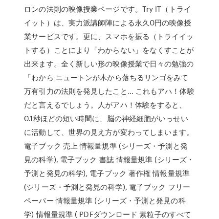
ロンの法則の映像授業ページです。Try IT（トライ
イット）は、実力派講師陣による永久0円の映像授
業サービスです。更に、スマホを振る（トライイッ
トする）ことにより「わからない」をなくすことが
出来ます。全く新しい形の映像授業で日々の勉強の
「わから ニュートンが木から落ちるリンゴをみて
万有引力の法則を発見したこと… これもアハ！体験
だと言えるでしょう。人がアハ！体験をすると、
0.1秒ほどの短い時間に、脳の神経細胞がいっせい
に活動して、世界の見え方が変わってしまいます。
電子ブック 売上 情報量規準 (シリーズ・予測と発
見の科学), 電子ブック 書誌 情報量規準 (シリーズ・
予測と発見の科学), 電子ブック 著作権 情報量規準
(シリーズ・予測と発見の科学), 電子ブック フリー
ペーパー 情報量規準 (シリーズ・予測と発見の科
学) 情報量規準 ( PDFダウンロード 素粒子のすべて