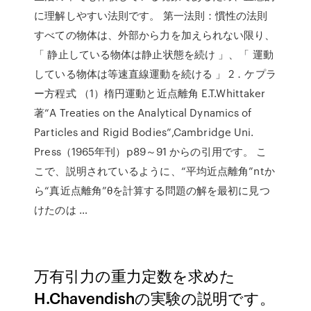
に理解しやすい法則です。 第一法則：慣性の法則
すべての物体は、外部から力を加えられない限り、
「 静止している物体は静止状態を続け 」、「 運動
している物体は等速直線運動を続ける 」 2．ケプラ
ー方程式 （1）楕円運動と近点離角 E.T.Whittaker
著“A Treaties on the Analytical Dynamics of
Particles and Rigid Bodies”,Cambridge Uni.
Press（1965年刊）p89～91 からの引用です。 こ
こで、説明されているように、“平均近点離角”ntか
ら“真近点離角”θを計算する問題の解を最初に見つ
けたのは …
万有引力の重力定数を求めた
H.Chavendishの実験の説明です。