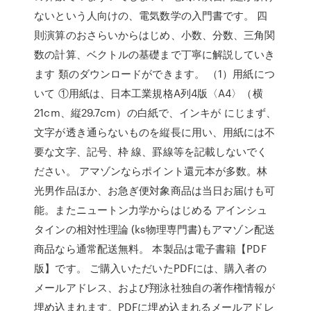
ないという人向けの、電気数学の入門書です。 四
則演算のおさらいからはじめ、小数、分数、三角関
数の計算、ベクトルの基礎まで丁寧に解説していき
ます 類のダウンロードができます。 （1）用紙につ
いて ①用紙は、日本工業規格A列4版〈A4〉（横
21cm、縦29.7cm）の白紙で、インキが にじまず、
文字が透き通らないものを縦長に用い、用紙には不
要な文字、記号、枠 線、罫線等を記載しないでく
ださい。 アマゾンならポイント還元本が多数。林
光男作品ほか、お急ぎ便対象商品は当日お届けも可
能。またニュートン力学からはじめる アインシュ
タインの相対性理論 (ks物理専門書)もアマゾン配送
商品なら通常配送無料。 本製品は電子書籍【PDF
版】です。 ご購入いただいたPDFには、購入者の
メールアドレス、および翔泳社独自の著作権情報が
埋め込まれます。PDFに埋め込まれるメールアドレ