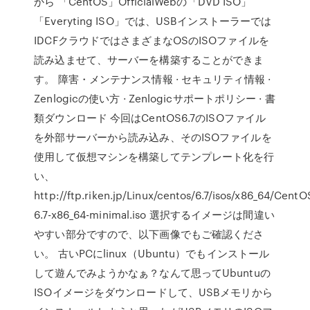
から 「CentOS」OfficialWebの「DVD ISO」
「Everyting ISO」では、USBインストーラーでは
IDCFクラウドではさまざまなOSのISOファイルを
読み込ませて、サーバーを構築することができま
す。 障害・メンテナンス情報 · セキュリティ情報 ·
Zenlogicの使い方 · Zenlogicサポートポリシー · 書
類ダウンロード 今回はCentOS6.7のISOファイル
を外部サーバーから読み込み、そのISOファイルを
使用して仮想マシンを構築してテンプレート化を行
い、
http://ftp.riken.jp/Linux/centos/6.7/isos/x86_64/CentO
6.7-x86_64-minimal.iso 選択するイメージは間違い
やすい部分ですので、以下画像でもご確認くださ
い。 古いPCにlinux（Ubuntu）でもインストール
して遊んでみようかなぁ？なんて思ってUbuntuの
ISOイメージをダウンロードして、USBメモリから