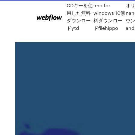
CDキーを使
Imo for
オ
用した無料
windows 10無
nan
ダウンロー
料ダウンロー
ウ
ドytd
ドfilehippo
and