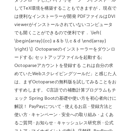
してTeX環境を構築することもできますが， 現在で
は便利なインストーラーが開発 PDFファイルはDVI
viewerがインストールされていないコンピュータ
でも開くことができるので便利です． \left(
\begin{array}{cc} a & b \\ c & d \end{array}
\right) \] Octoparseのインストーラーをダウンロ
ードする; セットアップファイルを起動する;
Octoparseアカウントを登録する これは自分の求
めていたWebスクレイピングツールだ」と感じた人
は、まずOctoparseの無料版を試してみることをお
すすめします。 C言語での補数計算プログラムもチ
ェック Spring Bootの基礎や使い方を初心者向けに
解説！ PayPayについて · 使えるお店 · 登録方法と
使い方 · キャンペーン · 安全への取り組み · よくあ
るご質問 · お知らせ · キャッシュレス研究所 · 公式
ストア · マイナポイントの申込. 店舗様. PayPayの