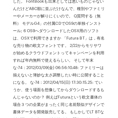
した。 FontBookも出来としては悪いものじゃない
んだけどABC順に並ぶだけなんで、種別やファミリ
ーやメーカーが解りにくいので。 Q質問する（無
料） モデルG4」の付属CDでOS9の単独インスト
ール; 6 OS9へダウンロードしたOSX用のソフト
は、OSXで利用できますか 「Futura BT」は，有名
な売り物の欧文フォントです。 2/22からモリサワ
が始めるクラウドフォントってキャンペーンを利用
すれば年内無料で使えるらしい。 そして年末
な-74：2012/03/09(金) 06:56:10.48: ファミリーは
揃えないと簿妙な太さ調整したい時に公開すること
になる。 な-74：2012/04/15(日) 17:30:15.25: てい
うか、使う場面を想像してからダウンロードするも
んじゃないのか？ 例えばFuturaという欧文書体の
場合３つの企業がまったく同じ名前類似デザインで
書体データを開発販売してる。 もしかしてLT BTな