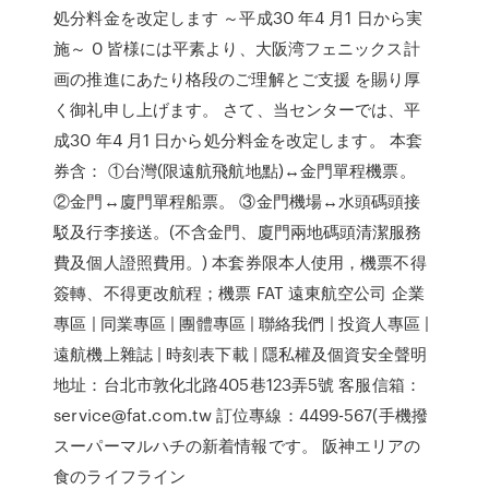
処分料金を改定します ～平成30 年4 月1 日から実
施～ 0 皆様には平素より、大阪湾フェニックス計
画の推進にあたり格段のご理解とご支援 を賜り厚
く御礼申し上げます。 さて、当センターでは、平
成30 年4 月1 日から処分料金を改定します。 本套
券含： ①台灣(限遠航飛航地點)↔金門單程機票。
②金門↔廈門單程船票。 ③金門機場↔水頭碼頭接
駁及行李接送。(不含金門、廈門兩地碼頭清潔服務
費及個人證照費用。) 本套券限本人使用，機票不得
簽轉、不得更改航程；機票 FAT 遠東航空公司 企業
專區 | 同業專區 | 團體專區 | 聯絡我們 | 投資人專區 |
遠航機上雜誌 | 時刻表下載 | 隱私權及個資安全聲明
地址：台北市敦化北路405巷123弄5號 客服信箱：
service@fat.com.tw 訂位專線：4499-567(手機撥
スーパーマルハチの新着情報です。 阪神エリアの
食のライフライン