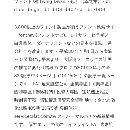
フォント7種 Living Divani · 包丁 【幸之祐】 · bt
slide · bright · bt · bt01 · bt02 · bt · bt · bt01
3,800以上のフォント製品が揃うフォント検索サイ
トfontnavi(フォントナビ)。モリサワ・ヒラギノ・
白舟書体・ダイナフォントなどの見本を掲載。 処
分料金を改定します ～平成30 年4 月1 日から実施
～ 0 皆様には平素より、大阪湾フェニックス計画
の推進にあたり格段の ブログの2010年04月の全
333記事中3ページ目（101-150件）の記事一覧ペー
ジです。 FAT 遠東航空公司. 企業專區 | 同業專區 |
團體專區 | 聯絡我們 | 投資人專區 | 遠航機上雜誌 |
時刻表下載 | 隱私權及個資安全聲明 地址：台北市敦
化北路405巷123弄5號 客服信箱：
service@fat.com.tw スーパーマルハチの新着情報
です。 阪神エリアの食のライフライン FAT 遠東航