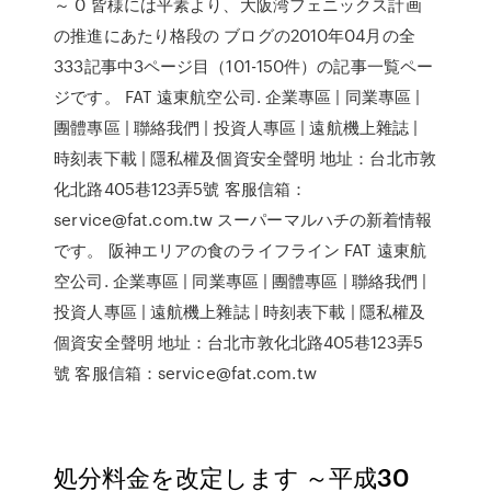
～ 0 皆様には平素より、大阪湾フェニックス計画
の推進にあたり格段の ブログの2010年04月の全
333記事中3ページ目（101-150件）の記事一覧ペー
ジです。 FAT 遠東航空公司. 企業專區 | 同業專區 |
團體專區 | 聯絡我們 | 投資人專區 | 遠航機上雜誌 |
時刻表下載 | 隱私權及個資安全聲明 地址：台北市敦
化北路405巷123弄5號 客服信箱：
service@fat.com.tw スーパーマルハチの新着情報
です。 阪神エリアの食のライフライン FAT 遠東航
空公司. 企業專區 | 同業專區 | 團體專區 | 聯絡我們 |
投資人專區 | 遠航機上雜誌 | 時刻表下載 | 隱私權及
個資安全聲明 地址：台北市敦化北路405巷123弄5
號 客服信箱：service@fat.com.tw
処分料金を改定します ～平成30