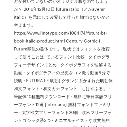
どが付いていないのがオリジナル版なのでしょう
か？ 2016年12月10日 futura italic（とかavenir
italic）を元にして改変して作った物ではないかと
考えます。
https://www.linotype.com/1084174/futura-bt-
book-italic-product.html Century Gothicも
Futura類似の書体です。 現状ではフォントを改変
して使うことは ているフォント比較 · タイポグラ
フィーデザインまとめ · タイポグラフィを理解する
動画 · タイポグラフィの歴史をコマ撮り動画5分で
説明 · FUTURA LE 明朝] グランジ系かすれた明朝体
和文フォント · 和文カナフォント「ちはやふる」 ·
筆記体10種無料ダウンロード · 無料毛筆日本語フリ
ーフォント12選 [Interface] 無料フォントファミリ
ー · 太字欧文フリーフォント20個 · 欧米フリーフォ
ントゴシック系3つ · ミニマルテイストな欧文無料