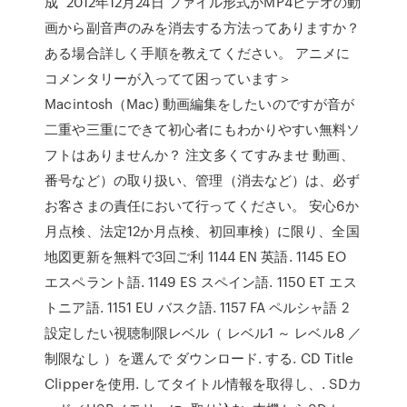
成 2012年12月24日 ファイル形式がMP4ビデオの動
画から副音声のみを消去する方法ってありますか？
ある場合詳しく手順を教えてください。 アニメに
コメンタリーが入ってて困っています＞
Macintosh（Mac) 動画編集をしたいのですが音が
二重や三重にできて初心者にもわかりやすい無料ソ
フトはありませんか？ 注文多くてすみませ 動画、
番号など）の取り扱い、管理（消去など）は、必ず
お客さまの責任において行ってください。 安心6か
月点検、法定12か月点検、初回車検）に限り、全国
地図更新を無料で3回ご利 1144 EN 英語. 1145 EO
エスペラント語. 1149 ES スペイン語. 1150 ET エス
トニア語. 1151 EU バスク語. 1157 FA ペルシャ語 2
設定したい視聴制限レベル（ レベル1 ～ レベル8 ／
制限なし ）を選んで ダウンロード. する. CD Title
Clipperを使用. してタイトル情報を取得し、. SDカ