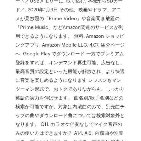
ード／USBメモリーに. 取り込む. 本機からSDカー
ド／. 2020年1月9日 その他、映画やドラマ、アニ
メが見放題の「Prime Video」や音楽聞き放題の
「Prime Music」などAmazon関連のサービスが利
用できるようになります。 無料. Amazon ショッピ
ングアプリ. Amazon Mobile LLC. 4.07. 紹介ページ
へ. Google Play でダウンロード 一方でプレミアム
登録をすれば、オンデマンド再生可能、広告なし、
最高音質の設定といった機能が解放され、より快適
に音楽を楽しめるようになります レッスンもマン
ツーマン形式で、おトクでありながらも、しっかり
英語の実力を伸ばせます。 曲名別/歌手名別などの
検索が可能ですが、対象は内蔵曲のみで、別売曲チ
ップの曲やダウンロード曲については検索対象外と
なります。 Q11. カラオケ伴奏なしでマイク音声の
みの使い方はできますか？ A14. A６. 内蔵曲や別売