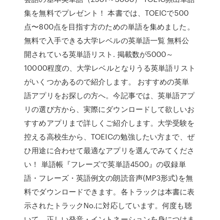
集を無料でプレゼント！ 本書では、TOEICで500
点〜800点を目指す方のための単語を集めました。
無料で入手できる大学レベルの英単語一覧 無料公
開されている英単語リスト. 掲載数が5000～
10000程度の、大学レベルとなりうる英単語リスト
がいくつかあるので紹介します。 おすすめの英単
語アプリをお探しの方へ。今記事では、英単語アプ
リの選び方から、実際にダウンロードして欲しいお
すすめアプリまで詳しくご紹介します。大学受験を
控える高校生から、TOEICの勉強したい方まで、ぜ
ひ用途に合わせて最適なアプリを選んでみてくださ
い！ 単語帳『フレーズで英単語4500』の収録単
語・フレーズ・英語例文の朗読音声(MP3形式)を無
料でダウンロードできます。各トラックは本書に表
示されたトラックNo.に対応しています。何度も聴
いて，正しい発音・イントネーションを身につけま