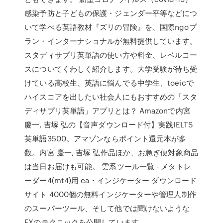
感染予防と子どもの保護・ジェンダー平等などにつ
いて学べる英語教材『ズリの冒険』を、国際ngoプ
ラン・インターナショナルが無料提供しています。
スタディサプリ英単語の使い方や料金、レベルコー
スについてくわしく紹介します。大学受験が待ち受
けている高校生、英語に悩んでる中学生、toeicで
ハイスコアを出したい社会人にもおすすめの「スタ
ディサプリ英単語」アプリとは？ Amazonで内宮
慶一, 吉塚 弘の【音声ダウンロード付】実践IELTS
英単語3500。アマゾンならポイント還元本が多
数。内宮 慶一, 吉塚 弘作品ほか、お急ぎ便対象商品
は当日お届けも可能。 雲系ツール一覧 - メタトレ
ーダー4(mt4)用 ea・インジケーター ダウンロード
サイト 4000個の無料インジケーターや管理人制作
のスーパーツール、そして他では聞けないような
FXのテクニックを公開しています。