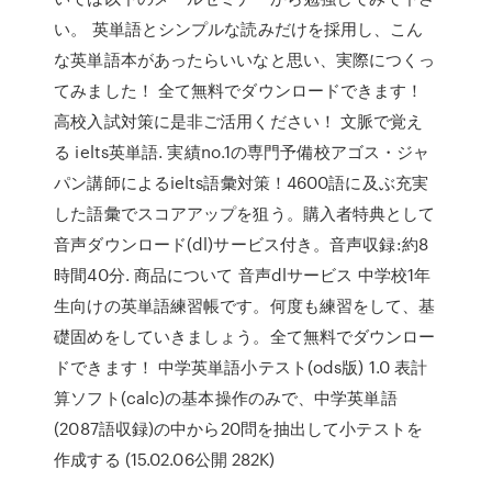
い。 英単語とシンプルな読みだけを採用し、こん
な英単語本があったらいいなと思い、実際につくっ
てみました！ 全て無料でダウンロードできます！
高校入試対策に是非ご活用ください！ 文脈で覚え
る ielts英単語. 実績no.1の専門予備校アゴス・ジャ
パン講師によるielts語彙対策！4600語に及ぶ充実
した語彙でスコアアップを狙う。購入者特典として
音声ダウンロード(dl)サービス付き。音声収録:約8
時間40分. 商品について 音声dlサービス 中学校1年
生向けの英単語練習帳です。何度も練習をして、基
礎固めをしていきましょう。全て無料でダウンロー
ドできます！ 中学英単語小テスト(ods版) 1.0 表計
算ソフト(calc)の基本操作のみで、中学英単語
(2087語収録)の中から20問を抽出して小テストを
作成する (15.02.06公開 282K)