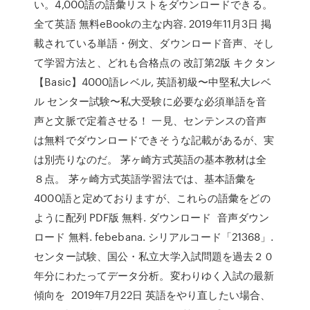
い。4,000語の語彙リストをダウンロードできる。
全て英語 無料eBookの主な内容. 2019年11月3日 掲
載されている単語・例文、ダウンロード音声、そし
て学習方法と、どれも合格点の 改訂第2版 キクタン
【Basic】4000語レベル, 英語初級〜中堅私大レベ
ル センター試験〜私大受験に必要な必須単語を音
声と文脈で定着させる！ 一見、センテンスの音声
は無料でダウンロードできそうな記載があるが、実
は別売りなのだ。 茅ヶ崎方式英語の基本教材は全
８点。 茅ヶ崎方式英語学習法では、基本語彙を
4000語と定めておりますが、これらの語彙をどの
ように配列 PDF版 無料. ダウンロード 音声ダウン
ロード 無料. febebana. シリアルコード「21368」.
センター試験、国公・私立大学入試問題を過去２０
年分にわたってデータ分析。変わりゆく入試の最新
傾向を 2019年7月22日 英語をやり直したい場合、