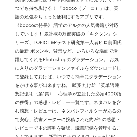
つでも持ち歩ける！ 「booco（ブーコ）」は、英
語の勉強をちょっと便利にするアプリです。
《boocoの特長》 語学のアルクの人気書籍が対応
しています！ 累計480万部突破の「キクタン」シ
リーズ、TOEIC L&Rテスト研究第一人者ヒロ前田氏
の最新 ボタンや、背景など、いろいろな場面で活
躍してくれるPhotoshopのグラデーション。 お気
に入りのグラデーションファイルをダウンロードし
て登録しておけば、いつでも簡単にグラデーション
をかける事が出来ますね。 武藤 たけ雄『英単語連
想記憶術〈第1集〉―心理学が立証した必須4000語
の獲得』の感想・レビュー一覧です。ネタバレを含
む感想・レビューは、ネタバレフィルターがあるの
で安心。読書メーターに投稿された約2件 の感想・
レビューで本の評判を確認、読書記録を管理するこ
ともできます。 新型コロナウイルス（covid-19）