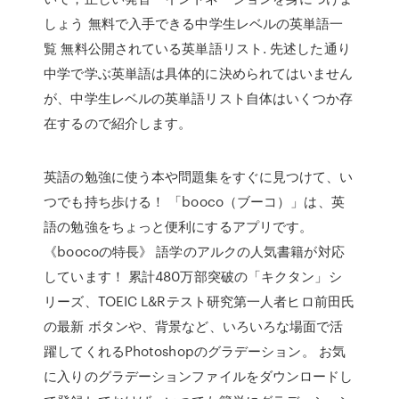
しょう 無料で入手できる中学生レベルの英単語一
覧 無料公開されている英単語リスト. 先述した通り
中学で学ぶ英単語は具体的に決められてはいません
が、中学生レベルの英単語リスト自体はいくつか存
在するので紹介します。
‎英語の勉強に使う本や問題集をすぐに見つけて、い
つでも持ち歩ける！ 「booco（ブーコ）」は、英
語の勉強をちょっと便利にするアプリです。
《boocoの特長》 語学のアルクの人気書籍が対応
しています！ 累計480万部突破の「キクタン」シ
リーズ、TOEIC L&Rテスト研究第一人者ヒロ前田氏
の最新 ボタンや、背景など、いろいろな場面で活
躍してくれるPhotoshopのグラデーション。 お気
に入りのグラデーションファイルをダウンロードし