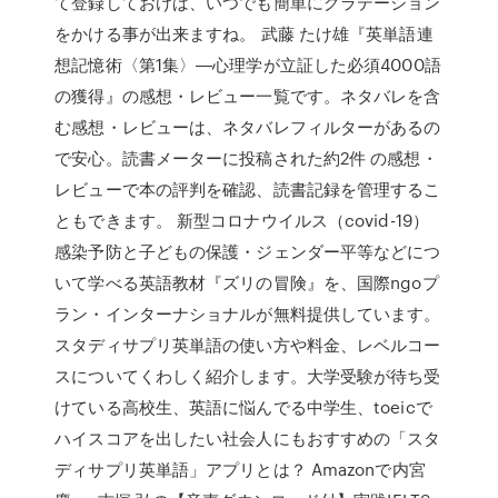
て登録しておけば、いつでも簡単にグラデーション
をかける事が出来ますね。 武藤 たけ雄『英単語連
想記憶術〈第1集〉―心理学が立証した必須4000語
の獲得』の感想・レビュー一覧です。ネタバレを含
む感想・レビューは、ネタバレフィルターがあるの
で安心。読書メーターに投稿された約2件 の感想・
レビューで本の評判を確認、読書記録を管理するこ
ともできます。 新型コロナウイルス（covid-19）
感染予防と子どもの保護・ジェンダー平等などにつ
いて学べる英語教材『ズリの冒険』を、国際ngoプ
ラン・インターナショナルが無料提供しています。
スタディサプリ英単語の使い方や料金、レベルコー
スについてくわしく紹介します。大学受験が待ち受
けている高校生、英語に悩んでる中学生、toeicで
ハイスコアを出したい社会人にもおすすめの「スタ
ディサプリ英単語」アプリとは？ Amazonで内宮