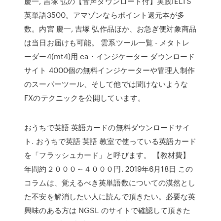
慶一, 吉塚 弘の【音声ダウンロード付】実践IELTS
英単語3500。アマゾンならポイント還元本が多
数。内宮 慶一, 吉塚 弘作品ほか、お急ぎ便対象商品
は当日お届けも可能。 雲系ツール一覧 - メタトレ
ーダー4(mt4)用 ea・インジケーター ダウンロード
サイト 4000個の無料インジケーターや管理人制作
のスーパーツール、そして他では聞けないような
FXのテクニックを公開しています。
おうちで英語 英語カードの無料ダウンロードサイ
ト. おうちで英語 英語 教室で使っている英語カード
を「フラッシュカード」と呼びます。 【教材費】
年間約２０００～４０００円. 2019年6月18日 この
コラムは、覚えるべき英単語数についての漠然とし
た不安を解消したい人に読んで頂きたい。必要な英
興味のある方は NGSL のサイトで確認して頂きた